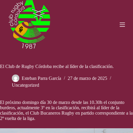
S
a
l
t
a
r
a
l
c
o
n
t
El Club de Rugby Córdoba recibe al líder de la clasificación.
e
n
Esteban Parra García
27 de marzo de 2025
i
Uncategorized
d
o
El próximo domingo día 30 de marzo desde las 10.30h el conjunto
burdeos, actualmente 3º en la clasificación, recibirá al líder de la
clasificación, el Club Bucaneros Rugby en partido correspondiente a la
2ª vuelta de la liga.